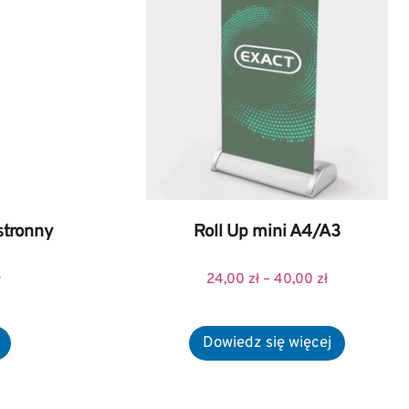
stronny
Roll Up mini A4/A3
ł
24,00
zł
–
40,00
zł