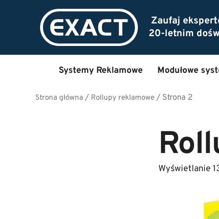
Zaufaj eksper
20-letnim doś
Systemy Reklamowe
Modułowe sys
/
/
Strona 2
Strona główna
Rollupy reklamowe
Rol
Wyświetlanie 