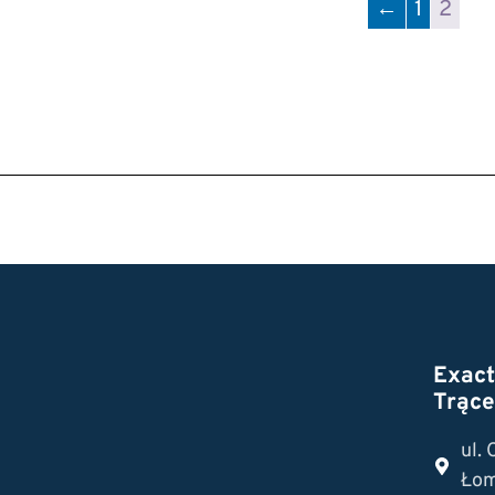
←
1
2
Exac
Trące
ul.
Łom