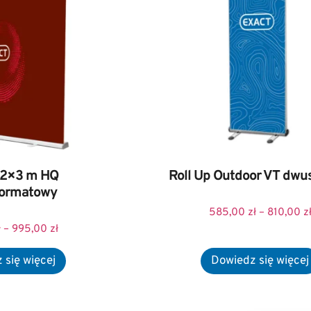
 2×3 m HQ
Roll Up Outdoor VT dwu
formatowy
585,00
zł
–
810,00
z
ł
–
995,00
zł