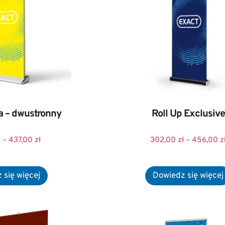
ka – dwustronny
Roll Up Exclusive
ł
–
437,00
zł
302,00
zł
–
456,00
z