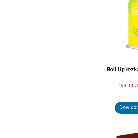
Roll Up łez
199,00
z