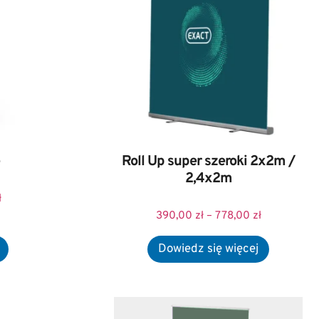
Roll Up super szeroki 2x2m /
2,4x2m
ł
390,00
zł
–
778,00
zł