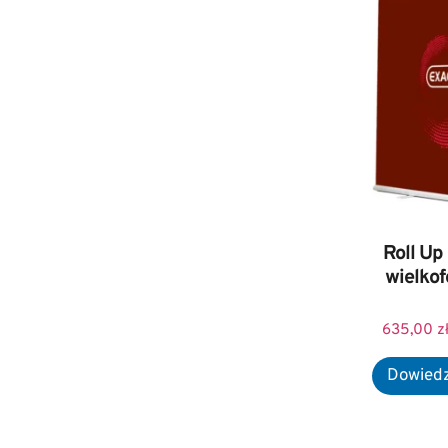
Roll Up
wielko
635,00
z