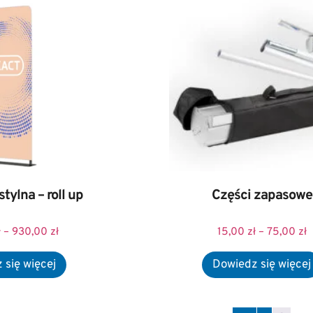
tylna – roll up
Części zapasowe
ł
–
930,00
zł
15,00
zł
–
75,00
zł