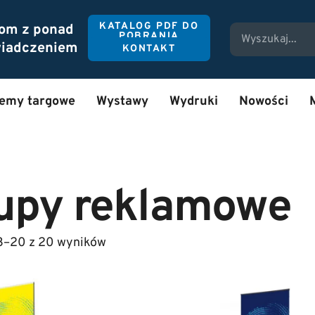
KATALOG PDF DO
tom z ponad
POBRANIA
wiadczeniem
KONTAKT
temy targowe
Wystawy
Wydruki
Nowości
lupy reklamowe
13–20 z 20 wyników