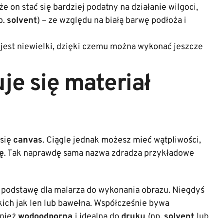
e on stać się bardziej podatny na działanie wilgoci,
p.
solvent
) – ze względu na białą barwę podłoża i
u
jest niewielki, dzięki czemu można wykonać jeszcze
je się materiał
 się
canvas
. Ciągle jednak możesz mieć wątpliwości,
ę
. Tak naprawdę sama nazwa zdradza przykładowe
za podstawę dla malarza do wykonania obrazu. Niegdyś
ich jak len lub bawełna. Współcześnie bywa
wnież
wodoodporna
i idealna do
druku
(np.
solvent
lub