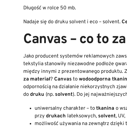
Długość w rolce 50 mb.
Nadaje się do druku solvent i eco – solvent.
Ce
Canvas – co to za
Jako producent systemów reklamowych zawsze
tekstylia stanowiły niezawodne podłoże gwa
między innymi z prezentowanego produktu. Z
za
materiał
?
Canvas
to
wodoodporna tkanin
odpornością na działanie niekorzystnych zjaw
do
druku
(np.
solvent
). Do jej najważniejszyc
uniwersalny charakter – to
tkanina
o ws
przy
drukach
lateksowych,
solvent
, UV,
możliwość używania na zewnątrz dzięki 