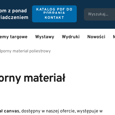
KATALOG PDF DO
tom z ponad
POBRANIA
wiadczeniem
KONTAKT
temy targowe
Wystawy
Wydruki
Nowości
porny materiał poliestrowy
rny materiał
ał canvas
, dostępny w naszej ofercie, występuje w