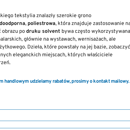
skiego tekstylia znalazły szerokie grono
odoodporna
,
poliestrowa
, która znajduje zastosowanie n
ć obrazu po
druku solvent
bywa często wykorzystywan
malarskich, głównie na wystawach, wernisażach, ale
użytkowego. Dzieła, które powstały na jej bazie, zobaczy
nnych eleganckich miejscach, których właściciele
rzeń.
m handlowym udzielamy rabatów, prosimy o kontakt mailowy.