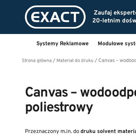
Zaufaj eksper
20-letnim doś
Systemy Reklamowe
Modułowe sys
/
/
Canvas – wodood
Strona główna
Materiał do druku
Canvas – wodoodpo
poliestrowy
Przeznaczony m.in. do
druku solvent materi