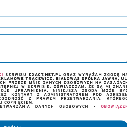
CI
SERWISU
EXACT.NET.PL
ORAZ WYRAŻAM ZGODĘ N
KLAMOWE TRĄCEWICZ, BIAŁOWĄS SPÓŁKA JAWNA, UL
CH PRZEZE MNIE DANYCH OSOBOWYCH NA ZASADAC
TĘPNEJ W SERWISIE. OŚWIADCZAM, ŻE SĄ MI ZNAN
OJE UPRAWNIENIA. NINIEJSZA ZGODA MOŻE BY
EZ KONTAKT Z ADMINISTRATOREM POD ADRESE
GODNOŚĆ Z PRAWEM PRZETWARZANIA, KTÓREG
 COFNIĘCIEM.
RZETWARZANIA DANYCH OSOBOWYCH -
OBOWIĄZE