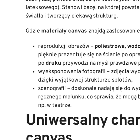
lateksowego). Stanowi bazę, na której powsta
światła i tworzący ciekawą strukturę.
Gdzie
materiały canvas
znajdą zastosowanie
reprodukcji obrazów –
poliestrowa
,
wodo
pięknie prezentuje się na ścianie po opr
po
druku
przywodzi na myśl prawdziwe p
wyeksponowania fotografii – zdjęcia wy
dzięki wyjątkowej strukturze splotów,
scenografii – doskonale nadają się do w
ręcznego malunku, co sprawia, że mogą 
np. w teatrze.
Uniwersalny char
canvas