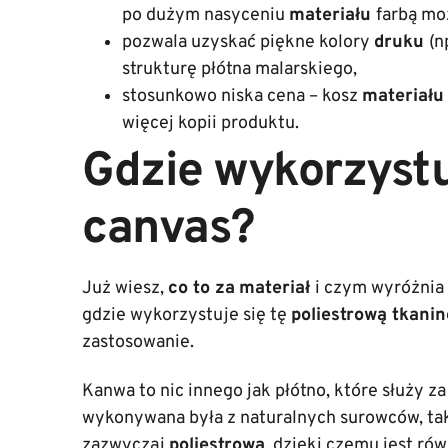
po dużym nasyceniu
materiału
farbą moż
pozwala uzyskać piękne kolory
druku
(n
strukturę płótna malarskiego,
stosunkowo niska cena – kosz
materiał
więcej kopii produktu.
Gdzie wykorzystu
canvas?
Już wiesz,
co to za
materiał
i czym wyróżnia
gdzie wykorzystuje się tę
poliestrową tkanin
zastosowanie.
Kanwa to nic innego jak płótno, które służy 
wykonywana była z naturalnych surowców, tak
zazwyczaj
poliestrowa
, dzięki czemu jest ró