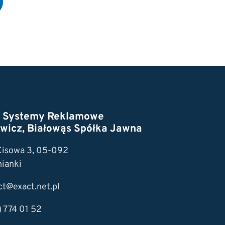
t Systemy Reklamowe
wicz, Białowąs Spółka Jawna
 Cisowa 3, 05-092
ianki
ct@exact.net.pl
) 774 01 52