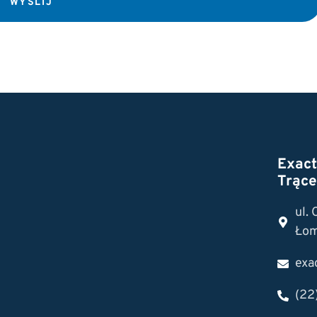
WYŚLIJ
Exac
Trące
ul.
Łom
exa
(22