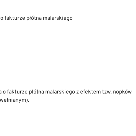
a
o fakturze płótna malarskiego
a o fakturze płótna malarskiego z efektem tzw. nopków
awełnianym).