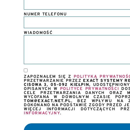
NUMER TELEFONU
WIADOMOŚĆ
ZAPOZNAŁEM SIĘ Z
POLITYKĄ PRYWATNOŚ
PRZETWARZANIE PRZEZ
EXACT SYSTEMY RE
CISOWA 3, 05-092 KIEŁPIN,
UDOSTĘPNIONY
OPISANYCH W
POLITYCE PRYWATNOŚCI
DOS
CELE PRZETWARZANIA DANYCH ORAZ M
WYCOFANA W DOWOLNYM CZASIE POPRZ
TOM@EXACT.NET.PL
, BEZ WPŁYWU NA Z
DOKONANO NA PODSTAWIE ZGODY PRZED JEJ
WIĘCEJ INFORMACJI DOTYCZĄCYCH P
INFORMACYJNY
.