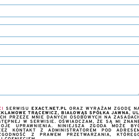
CI
SERWISU
EXACT.NET.PL
ORAZ WYRAŻAM ZGODĘ N
KLAMOWE TRĄCEWICZ, BIAŁOWĄS SPÓŁKA JAWNA, UL
CH PRZEZE MNIE DANYCH OSOBOWYCH NA ZASADAC
TĘPNEJ W SERWISIE. OŚWIADCZAM, ŻE SĄ MI ZNAN
OJE UPRAWNIENIA. NINIEJSZA ZGODA MOŻE BY
EZ KONTAKT Z ADMINISTRATOREM POD ADRESE
GODNOŚĆ Z PRAWEM PRZETWARZANIA, KTÓREG