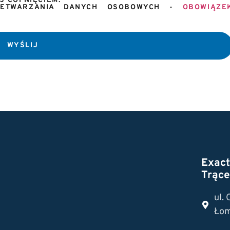
 COFNIĘCIEM.
RZETWARZANIA DANYCH OSOBOWYCH -
OBOWIĄZE
WYŚLIJ
Exac
Trące
ul.
Łom