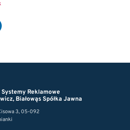
K
t Systemy Reklamowe
wicz, Białowąs Spółka Jawna
 Cisowa 3, 05-092
ianki