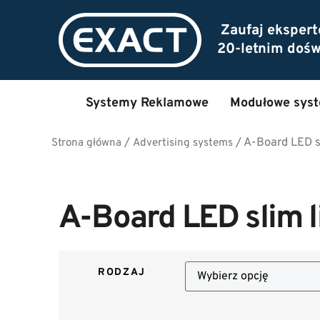
Zaufaj eksper
20-letnim doś
Systemy Reklamowe
Modułowe sys
/
/
A-Board LED sl
Strona główna
Advertising systems
A-Board LED slim l
RODZAJ