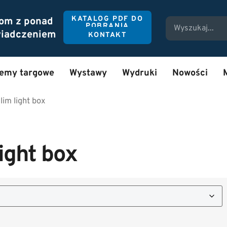
KATALOG PDF DO
tom z ponad
POBRANIA
wiadczeniem
KONTAKT
temy targowe
Wystawy
Wydruki
Nowości
im light box
ight box