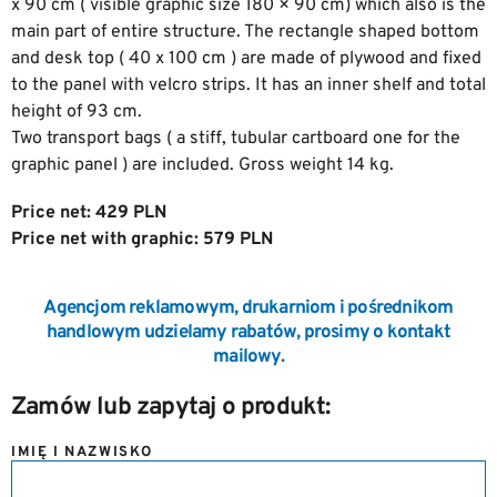
x 90 cm ( visible graphic size 180 × 90 cm) which also is the
main part of entire structure. The rectangle shaped bottom
and desk top ( 40 x 100 cm ) are made of plywood and fixed
to the panel with velcro strips. It has an inner shelf and total
height of 93 cm.
Two transport bags ( a stiff, tubular cartboard one for the
graphic panel ) are included. Gross weight 14 kg.
Price net: 429 PLN
Price net with graphic: 579 PLN
Agencjom reklamowym, drukarniom i pośrednikom
handlowym udzielamy rabatów, prosimy o kontakt
mailowy.
Zamów lub zapytaj o produkt:
IMIĘ I NAZWISKO