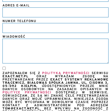
ADRES E-MAIL
NUMER TELEFONU
WIADOMOŚĆ
ZAPOZNAŁEM SIĘ Z
POLITYKĄ PRYWATNOŚCI
SERWISU
EXACT.NET.PL
ORAZ WYRAŻAM ZGODĘ NA
PRZETWARZANIE PRZEZ
EXACT SYSTEMY REKLAMOWE
TRĄCEWICZ, BIAŁOWĄS SPÓŁKA JAWNA, UL. CISOWA 3,
05-092 KIEŁPIN,
UDOSTĘPNIONYCH PRZEZE MNIE
DANYCH OSOBOWYCH NA ZASADACH OPISANYCH W
POLITYCE PRYWATNOŚCI
DOSTĘPNEJ W SERWISIE.
OŚWIADCZAM, ŻE SĄ MI ZNANE CELE PRZETWARZANIA
DANYCH ORAZ MOJE UPRAWNIENIA. NINIEJSZA ZGODA
MOŻE BYĆ WYCOFANA W DOWOLNYM CZASIE POPRZEZ
KONTAKT Z ADMINISTRATOREM POD ADRESEM
TOM@EXACT.NET.PL
, BEZ WPŁYWU NA ZGODNOŚĆ Z