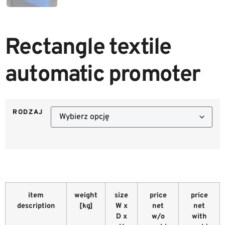
Rectangle textile
automatic promoter
RODZAJ
item
weight
size
price
price
description
[kg]
W x
net
net
D x
w/o
with