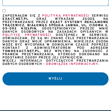
ZAPOZNAŁEM SIĘ Z
POLITYKĄ PRYWATNOŚCI
SERWISU
EXACT.NET.PL
ORAZ WYRAŻAM ZGODĘ NA
PRZETWARZANIE PRZEZ
EXACT SYSTEMY REKLAMOWE
TRĄCEWICZ, BIAŁOWĄS SPÓŁKA JAWNA, UL. CISOWA 3,
05-092 KIEŁPIN,
UDOSTĘPNIONYCH PRZEZE MNIE
DANYCH OSOBOWYCH NA ZASADACH OPISANYCH W
POLITYCE PRYWATNOŚCI
DOSTĘPNEJ W SERWISIE.
OŚWIADCZAM, ŻE SĄ MI ZNANE CELE PRZETWARZANIA
DANYCH ORAZ MOJE UPRAWNIENIA. NINIEJSZA ZGODA
MOŻE BYĆ WYCOFANA W DOWOLNYM CZASIE POPRZEZ
KONTAKT Z ADMINISTRATOREM POD ADRESEM
TOM@EXACT.NET.PL
, BEZ WPŁYWU NA ZGODNOŚĆ Z
PRAWEM PRZETWARZANIA, KTÓREGO DOKONANO NA
PODSTAWIE ZGODY PRZED JEJ COFNIĘCIEM.
WIĘCEJ INFORMACJI DOTYCZĄCYCH PRZETWARZANIA
DANYCH OSOBOWYCH -
OBOWIĄZEK INFORMACYJNY
.
WYŚLIJ