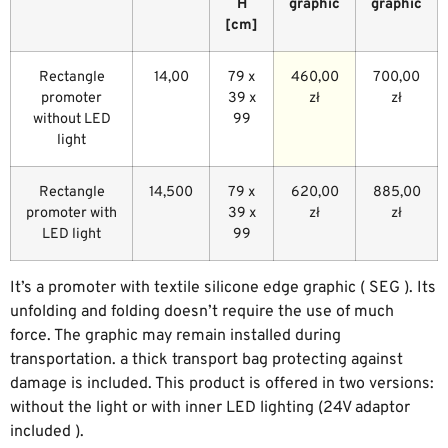
H
graphic
graphic
[cm]
Rectangle
14,00
79 x
460,00
700,00
promoter
39 x
zł
zł
without LED
99
light
Rectangle
14,500
79 x
620,00
885,00
promoter with
39 x
zł
zł
LED light
99
It’s a promoter with textile silicone edge graphic ( SEG ). Its
unfolding and folding doesn’t require the use of much
force. The graphic may remain installed during
transportation. a thick transport bag protecting against
damage is included. This product is offered in two versions:
without the light or with inner LED lighting (24V adaptor
included ).