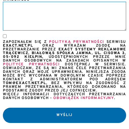
ZAPOZNAŁEM SIĘ Z
POLITYKĄ PRYWATNOŚCI
SERWISU
EXACT.NET.PL
ORAZ WYRAŻAM ZGODĘ NA
PRZETWARZANIE PRZEZ
EXACT SYSTEMY REKLAMOWE
TRĄCEWICZ, BIAŁOWĄS SPÓŁKA JAWNA, UL. CISOWA 3,
05-092 KIEŁPIN,
UDOSTĘPNIONYCH PRZEZE MNIE
DANYCH OSOBOWYCH NA ZASADACH OPISANYCH W
POLITYCE PRYWATNOŚCI
DOSTĘPNEJ W SERWISIE.
OŚWIADCZAM, ŻE SĄ MI ZNANE CELE PRZETWARZANIA
DANYCH ORAZ MOJE UPRAWNIENIA. NINIEJSZA ZGODA
MOŻE BYĆ WYCOFANA W DOWOLNYM CZASIE POPRZEZ
KONTAKT Z ADMINISTRATOREM POD ADRESEM
TOM@EXACT.NET.PL
, BEZ WPŁYWU NA ZGODNOŚĆ Z
PRAWEM PRZETWARZANIA, KTÓREGO DOKONANO NA
PODSTAWIE ZGODY PRZED JEJ COFNIĘCIEM.
WIĘCEJ INFORMACJI DOTYCZĄCYCH PRZETWARZANIA
DANYCH OSOBOWYCH -
OBOWIĄZEK INFORMACYJNY
.
WYŚLIJ