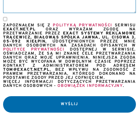
ZAPOZNAŁEM SIĘ Z
POLITYKĄ PRYWATNOŚCI
SERWISU
EXACT.NET.PL
ORAZ WYRAŻAM ZGODĘ NA
PRZETWARZANIE PRZEZ
EXACT SYSTEMY REKLAMOWE
TRĄCEWICZ, BIAŁOWĄS SPÓŁKA JAWNA, UL. CISOWA 3,
05-092 KIEŁPIN,
UDOSTĘPNIONYCH PRZEZE MNIE
DANYCH OSOBOWYCH NA ZASADACH OPISANYCH W
POLITYCE PRYWATNOŚCI
DOSTĘPNEJ W SERWISIE.
OŚWIADCZAM, ŻE SĄ MI ZNANE CELE PRZETWARZANIA
DANYCH ORAZ MOJE UPRAWNIENIA. NINIEJSZA ZGODA
MOŻE BYĆ WYCOFANA W DOWOLNYM CZASIE POPRZEZ
KONTAKT Z ADMINISTRATOREM POD ADRESEM
TOM@EXACT.NET.PL
, BEZ WPŁYWU NA ZGODNOŚĆ Z
PRAWEM PRZETWARZANIA, KTÓREGO DOKONANO NA
PODSTAWIE ZGODY PRZED JEJ COFNIĘCIEM.
WIĘCEJ INFORMACJI DOTYCZĄCYCH PRZETWARZANIA
DANYCH OSOBOWYCH -
OBOWIĄZEK INFORMACYJNY
.
WYŚLIJ