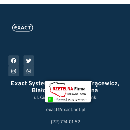
Exact Systemy Reklamowe Trącewicz,
Białowąs Spółka Jawna
ul. Cisowa 3, 05-092 Łomianki
exact@exact.net.pl
(22) 774 01 52