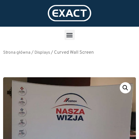
/
/
Curved Wall Screen
Strona główna
Displays