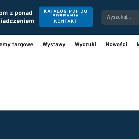
KATALOG PDF DO
tom z ponad
POBRANIA
wiadczeniem
KONTAKT
temy targowe
Wystawy
Wydruki
Nowości