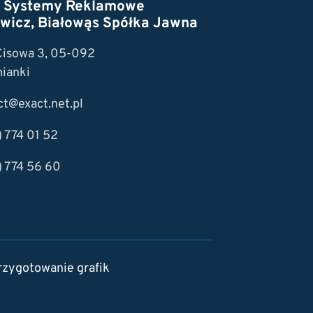
t Systemy Reklamowe
wicz, Białowąs Spółka Jawna
 Cisowa 3, 05-092
ianki
ct@exact.net.pl
) 774 01 52
) 774 56 60
rzygotowanie grafik