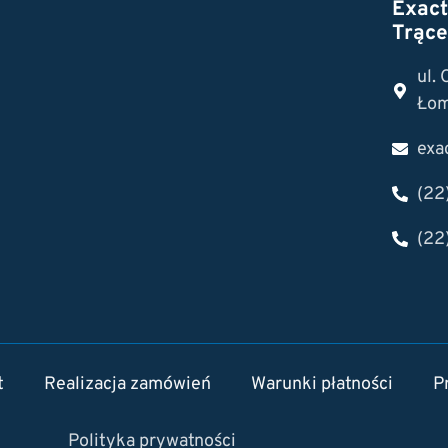
Exac
Trące
ul.
Łom
exa
(22
(22
t
Realizacja zamówień
Warunki płatności
P
Polityka prywatności