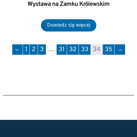
Wystawa na Zamku Królewskim
←
1
2
3
…
31
32
33
34
35
→