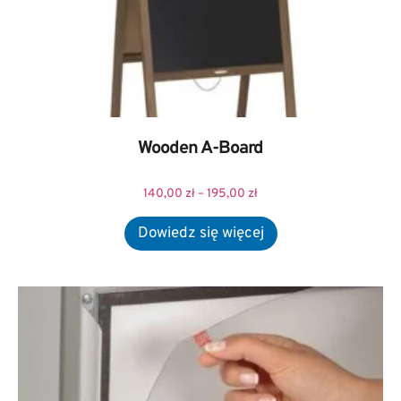
Wooden A-Board
140,00
zł
–
195,00
zł