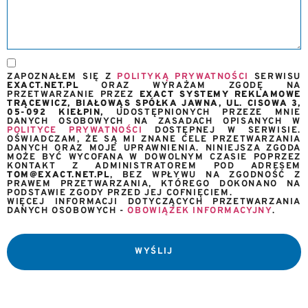
ZAPOZNAŁEM SIĘ Z
POLITYKĄ PRYWATNOŚCI
SERWISU
EXACT.NET.PL
ORAZ WYRAŻAM ZGODĘ NA
PRZETWARZANIE PRZEZ
EXACT SYSTEMY REKLAMOWE
TRĄCEWICZ, BIAŁOWĄS SPÓŁKA JAWNA, UL. CISOWA 3,
05-092 KIEŁPIN,
UDOSTĘPNIONYCH PRZEZE MNIE
DANYCH OSOBOWYCH NA ZASADACH OPISANYCH W
POLITYCE PRYWATNOŚCI
DOSTĘPNEJ W SERWISIE.
OŚWIADCZAM, ŻE SĄ MI ZNANE CELE PRZETWARZANIA
DANYCH ORAZ MOJE UPRAWNIENIA. NINIEJSZA ZGODA
MOŻE BYĆ WYCOFANA W DOWOLNYM CZASIE POPRZEZ
KONTAKT Z ADMINISTRATOREM POD ADRESEM
TOM@EXACT.NET.PL
, BEZ WPŁYWU NA ZGODNOŚĆ Z
PRAWEM PRZETWARZANIA, KTÓREGO DOKONANO NA
PODSTAWIE ZGODY PRZED JEJ COFNIĘCIEM.
WIĘCEJ INFORMACJI DOTYCZĄCYCH PRZETWARZANIA
DANYCH OSOBOWYCH -
OBOWIĄZEK INFORMACYJNY
.
WYŚLIJ