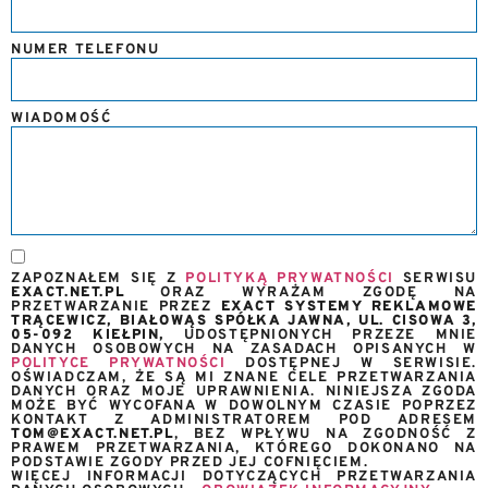
NUMER TELEFONU
WIADOMOŚĆ
ZAPOZNAŁEM SIĘ Z
POLITYKĄ PRYWATNOŚCI
SERWISU
EXACT.NET.PL
ORAZ WYRAŻAM ZGODĘ NA
PRZETWARZANIE PRZEZ
EXACT SYSTEMY REKLAMOWE
TRĄCEWICZ, BIAŁOWĄS SPÓŁKA JAWNA, UL. CISOWA 3,
05-092 KIEŁPIN,
UDOSTĘPNIONYCH PRZEZE MNIE
DANYCH OSOBOWYCH NA ZASADACH OPISANYCH W
POLITYCE PRYWATNOŚCI
DOSTĘPNEJ W SERWISIE.
OŚWIADCZAM, ŻE SĄ MI ZNANE CELE PRZETWARZANIA
DANYCH ORAZ MOJE UPRAWNIENIA. NINIEJSZA ZGODA
MOŻE BYĆ WYCOFANA W DOWOLNYM CZASIE POPRZEZ
KONTAKT Z ADMINISTRATOREM POD ADRESEM
TOM@EXACT.NET.PL
, BEZ WPŁYWU NA ZGODNOŚĆ Z
PRAWEM PRZETWARZANIA, KTÓREGO DOKONANO NA
PODSTAWIE ZGODY PRZED JEJ COFNIĘCIEM.
WIĘCEJ INFORMACJI DOTYCZĄCYCH PRZETWARZANIA