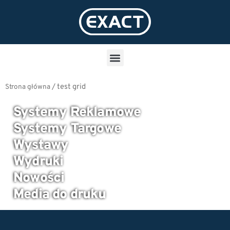
/
test grid
Strona główna
Systemy Reklamowe
Systemy Targowe
Wystawy
Wydruki
Nowości
Media do druku