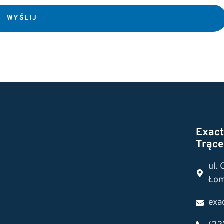
WYŚLIJ
Exac
Trące
ul.
Łom
exa