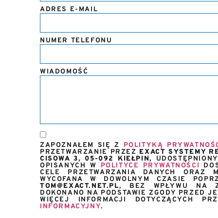
ADRES E-MAIL
NUMER TELEFONU
WIADOMOŚĆ
ZAPOZNAŁEM SIĘ Z
POLITYKĄ PRYWATNOŚ
PRZETWARZANIE PRZEZ
EXACT SYSTEMY RE
CISOWA 3, 05-092 KIEŁPIN,
UDOSTĘPNIONY
OPISANYCH W
POLITYCE PRYWATNOŚCI
DOS
CELE PRZETWARZANIA DANYCH ORAZ M
WYCOFANA W DOWOLNYM CZASIE POPRZ
TOM@EXACT.NET.PL
, BEZ WPŁYWU NA Z
DOKONANO NA PODSTAWIE ZGODY PRZED JEJ
WIĘCEJ INFORMACJI DOTYCZĄCYCH P
INFORMACYJNY
.