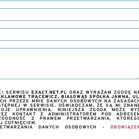
CI
SERWISU
EXACT.NET.PL
ORAZ WYRAŻAM ZGODĘ N
KLAMOWE TRĄCEWICZ, BIAŁOWĄS SPÓŁKA JAWNA, UL
CH PRZEZE MNIE DANYCH OSOBOWYCH NA ZASADAC
TĘPNEJ W SERWISIE. OŚWIADCZAM, ŻE SĄ MI ZNAN
OJE UPRAWNIENIA. NINIEJSZA ZGODA MOŻE BY
EZ KONTAKT Z ADMINISTRATOREM POD ADRESE
GODNOŚĆ Z PRAWEM PRZETWARZANIA, KTÓREG
 COFNIĘCIEM.
RZETWARZANIA DANYCH OSOBOWYCH -
OBOWIĄZE