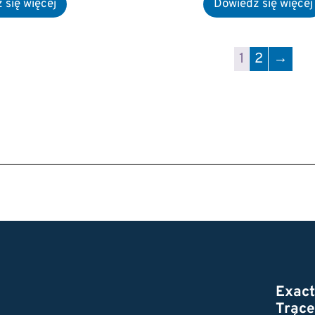
1
2
→
Exac
Trące