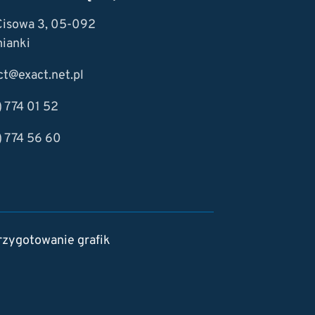
 Cisowa 3, 05-092
ianki
ct@exact.net.pl
) 774 01 52
) 774 56 60
rzygotowanie grafik