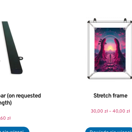
bar (on requested
Stretch frame
ngth)
30,00
zł
–
40,00
zł
,60
zł