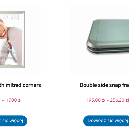
th mitred corners
Double side snap fr
ł
–
117,00
zł
195,00
zł
–
256,20
zł