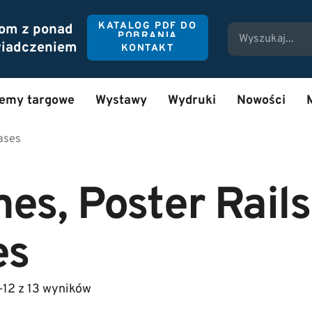
KATALOG PDF DO
tom z ponad
POBRANIA
wiadczeniem
KONTAKT
temy targowe
Wystawy
Wydruki
Nowości
Cases
es, Poster Rails
es
–12 z 13 wyników