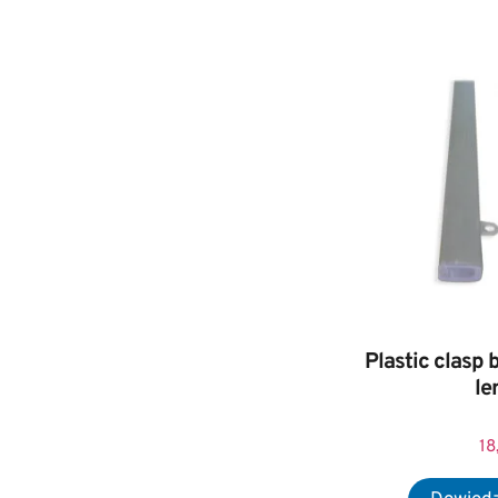
Plastic clasp 
le
18